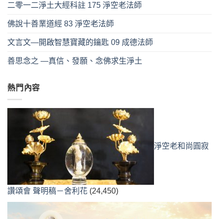
二零一二淨土大經科註 175 淨空老法師
佛說十善業道經 83 淨空老法師
文言文—開啟智慧寶藏的鑰匙 09 成德法師
善思念之 —真信、發願、念佛求生淨土
熱門內容
淨空老和尚圓寂
讚頌會 聲明稿－舍利花
(24,450)