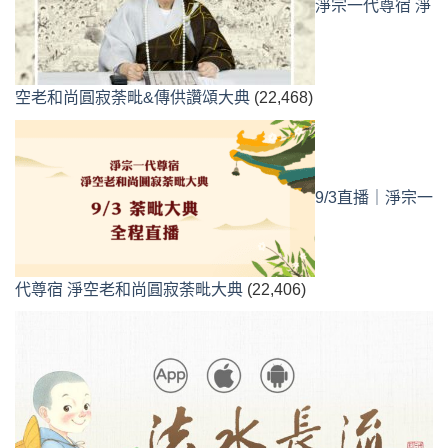
淨宗一代尊宿 淨
空老和尚圓寂荼毗&傳供讚頌大典
(22,468)
9/3直播｜淨宗一
代尊宿 淨空老和尚圓寂荼毗大典
(22,406)