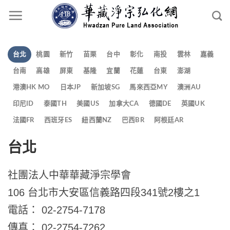
台北
桃園
新竹
苗栗
台中
彰化
南投
雲林
嘉義
台南
高雄
屏東
基隆
宜蘭
花蓮
台東
澎湖
港澳HK MO
日本JP
新加坡SG
馬來西亞MY
澳洲AU
印尼ID
泰國TH
美國US
加拿大CA
德國DE
英國UK
法國FR
西班牙ES
紐西蘭NZ
巴西BR
阿根廷AR
台北
社團法人中華華藏淨宗學會
106 台北市大安區信義路四段341號2樓之1
電話： 02-2754-7178
傳真： 02-2754-7262