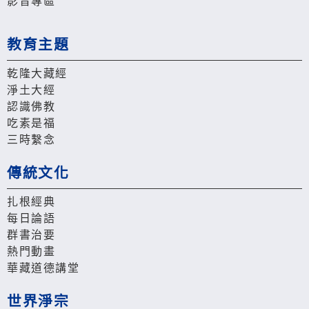
影音專區
教育主題
乾隆大藏經
淨土大經
認識佛教
吃素是福
三時繫念
傳統文化
扎根經典
每日論語
群書治要
熱門動畫
華藏道德講堂
世界淨宗