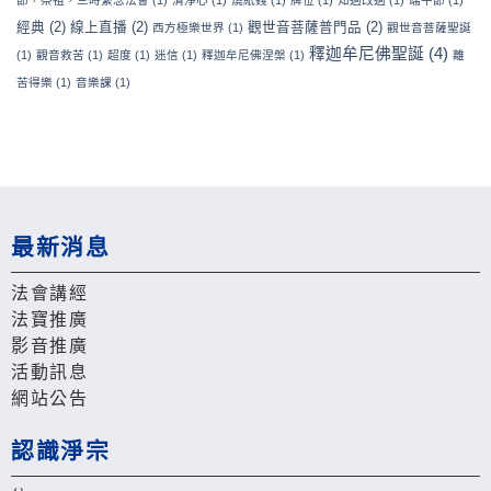
經典
(2)
線上直播
(2)
觀世音菩薩普門品
(2)
西方極樂世界
(1)
觀世音菩薩聖誕
釋迦牟尼佛聖誕
(4)
(1)
觀音救苦
(1)
超度
(1)
迷信
(1)
釋迦牟尼佛涅槃
(1)
離
苦得樂
(1)
音樂課
(1)
最新消息
法會講經
法寶推廣
影音推廣
活動訊息
網站公告
認識淨宗