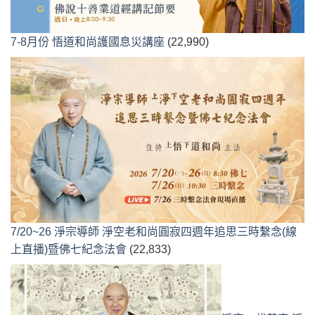
7-8月份 悟道和尚護國息災講座
(22,990)
7/20~26 淨宗導師 淨空老和尚圓寂四週年追思三時繫念(線
上直播)暨佛七紀念法會
(22,833)