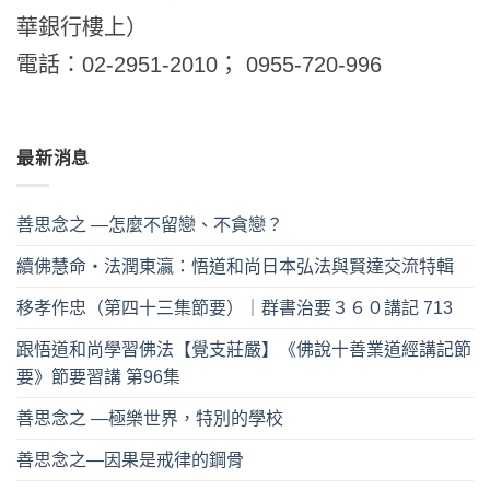
華銀行樓上）
電話：02-2951-2010； 0955-720-996
最新消息
善思念之 —怎麼不留戀、不貪戀？
續佛慧命‧法潤東瀛：悟道和尚日本弘法與賢達交流特輯
移孝作忠（第四十三集節要）｜群書治要３６０講記 713
跟悟道和尚學習佛法【覺支莊嚴】《佛說十善業道經講記節
要》節要習講 第96集
善思念之 —極樂世界，特別的學校
善思念之—因果是戒律的鋼骨