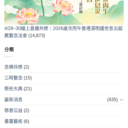
4/28~30線上直播共修｜2026歲次丙午香港清明護世息災超
薦繫念法會
(14,873)
分類
念佛共修
(2)
三時繫念
(15)
祭祀大典
(21)
最新消息
(435)
慈善公益
(2)
書畫藝術
(6)