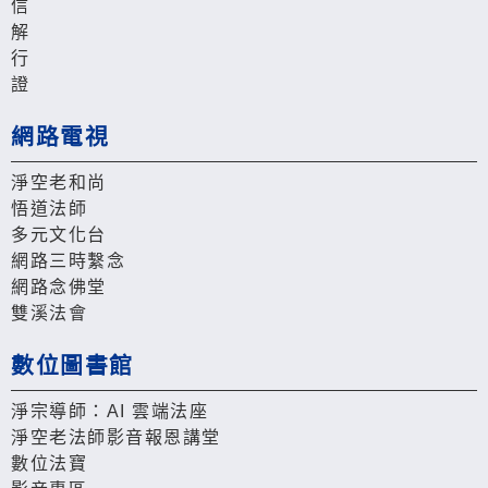
信
解
行
證
網路電視
淨空老和尚
悟道法師
多元文化台
網路三時繫念
網路念佛堂
雙溪法會
數位圖書館
淨宗導師：AI 雲端法座
淨空老法師影音報恩講堂
數位法寶