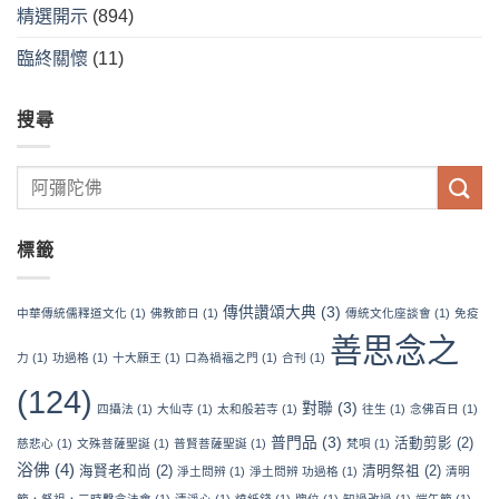
精選開示
(894)
臨終關懷
(11)
搜尋
標籤
傳供讚頌大典
(3)
中華傳統儒釋道文化
(1)
佛教節日
(1)
傳統文化座談會
(1)
免疫
善思念之
力
(1)
功過格
(1)
十大願王
(1)
口為禍福之門
(1)
合刊
(1)
(124)
對聯
(3)
四攝法
(1)
大仙寺
(1)
太和般若寺
(1)
往生
(1)
念佛百日
(1)
普門品
(3)
活動剪影
(2)
慈悲心
(1)
文殊菩薩聖誕
(1)
普賢菩薩聖誕
(1)
梵唄
(1)
浴佛
(4)
海賢老和尚
(2)
清明祭祖
(2)
淨土問辨
(1)
淨土問辨 功過格
(1)
清明
節，祭祖，三時繫念法會
(1)
清淨心
(1)
燒紙錢
(1)
牌位
(1)
知過改過
(1)
端午節
(1)