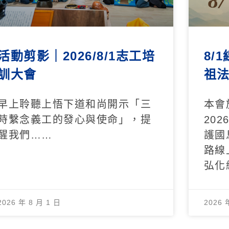
活動剪影｜2026/8/1志工培
8/
訓大會
祖
早上聆聽上悟下道和尚開示「三
本會
時繫念義工的發心與使命」，提
20
醒我們……
護國
路線
弘化
2026 年 8 月 1 日
2026 