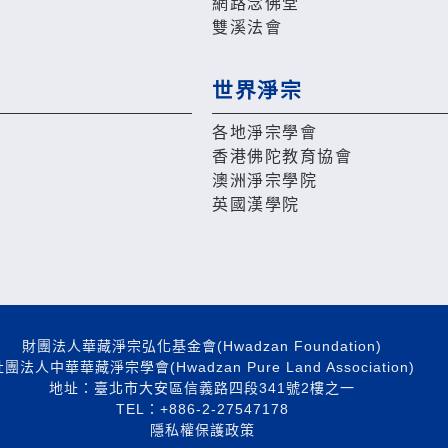
網路念佛堂
雙溪法會
世界淨宗
各地淨宗學會
香港佛陀教育協會
澳洲淨宗學院
英國漢學院
財團法人華藏淨宗弘化基金會(Hwadzan Foundation)
團法人中華華藏淨宗學會(Hwadzan Pure Land Association)
地址：臺北市大安區信義路四段341號2樓之一
TEL：+886-2-27547178
隱私權保護政策