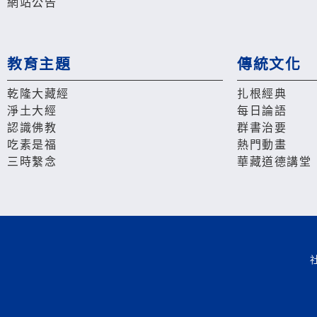
網站公告
教育主題
傳統文化
乾隆大藏經
扎根經典
淨土大經
每日論語
認識佛教
群書治要
吃素是福
熱門動畫
三時繫念
華藏道德講堂
社