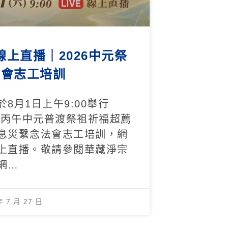
1線上直播｜2026中元祭
法會志工培訓
於8月1日上午9:00舉行
26丙午中元普渡祭祖祈福超薦
息災繫念法會志工培訓，網
上直播。敬請參閱華藏淨宗
網…
年 7 月 27 日