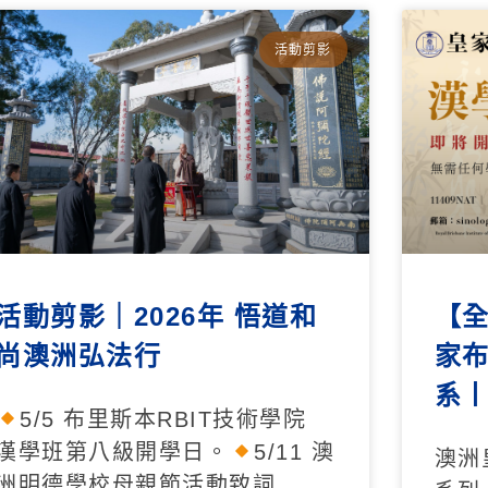
活動剪影
活動剪影｜2026年 悟道和
【全
尚澳洲弘法行
家布
系
5/5 布里斯本RBIT技術學院
漢學班第八級開學日。
5/11 澳
澳洲
洲明德學校母親節活動致詞