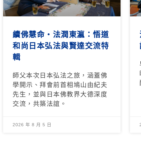
續佛慧命‧法潤東瀛：悟道
和尚日本弘法與賢達交流特
輯
師父本次日本弘法之旅，涵蓋佛
學開示、拜會前首相鳩山由紀夫
先生，並與日本佛教界大德深度
交流，共築法誼。
2026 年 8 月 5 日