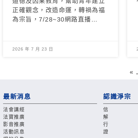
道德及因果教育，幫助青年建立
正確觀念，改造命運，轉禍為福
為宗旨，7/28~30網路直播…
2026 年 7 月 23 日
«
最新消息
認識淨宗
法會講經
信
法寶推廣
解
影音推廣
行
活動訊息
證