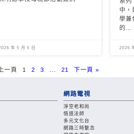
系列
中，
學兼
的…
2026 年 5 月 5 日
2026 
 上一頁
1
2
3
...
21
下一頁 »
網路電視
淨空老和尚
悟道法師
多元文化台
網路三時繫念