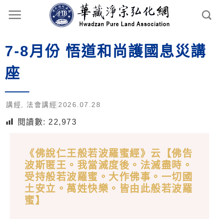
7-8月份 悟道和尚護國息災講
座
講經
,
法會講經
2026.07.28
閱讀數:
22,973
《佛說仁王般若波羅蜜經》云【佛告
波斯匿王。我當滅度後。法滅盡時。
受持般若波羅蜜。大作佛事。一切國
土安立。萬姓快樂。皆由此般若波羅
蜜】