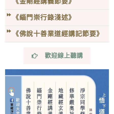
《金剛經講義節要》
《緇門崇行錄淺述》
《佛說十善業道經講記節要》
歡迎線上聽講