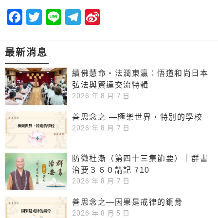
Facebook
Twitter
Line
Telegram
Sina
Weibo
最新消息
續佛慧命‧法潤東瀛：悟道和尚日本
弘法與賢達交流特輯
2026 年 8 月 7 日
善思念之 —極樂世界，特別的學校
2026 年 8 月 7 日
防微杜漸（第四十三集節要）｜群書
治要３６０講記 710
2026 年 8 月 7 日
善思念之—因果是戒律的鋼骨
2026 年 8 月 5 日