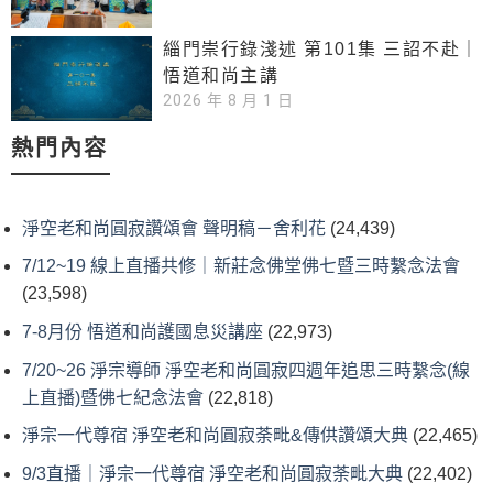
緇門崇行錄淺述 第101集 三詔不赴｜
悟道和尚主講
2026 年 8 月 1 日
熱門內容
淨空老和尚圓寂讚頌會 聲明稿－舍利花
(24,439)
7/12~19 線上直播共修｜新莊念佛堂佛七暨三時繫念法會
(23,598)
7-8月份 悟道和尚護國息災講座
(22,973)
7/20~26 淨宗導師 淨空老和尚圓寂四週年追思三時繫念(線
上直播)暨佛七紀念法會
(22,818)
淨宗一代尊宿 淨空老和尚圓寂荼毗&傳供讚頌大典
(22,465)
9/3直播｜淨宗一代尊宿 淨空老和尚圓寂荼毗大典
(22,402)