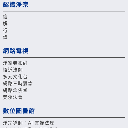
認識淨宗
信
解
行
證
網路電視
淨空老和尚
悟道法師
多元文化台
網路三時繫念
網路念佛堂
雙溪法會
數位圖書館
淨宗導師：AI 雲端法座