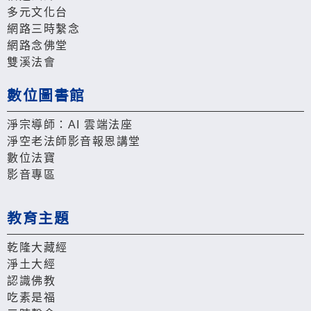
多元文化台
網路三時繫念
網路念佛堂
雙溪法會
數位圖書館
淨宗導師：AI 雲端法座
淨空老法師影音報恩講堂
數位法寶
影音專區
教育主題
乾隆大藏經
淨土大經
認識佛教
吃素是福