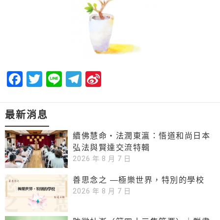
Facebook
Twitter
Line
Telegram
Sina
Weibo
最新消息
續佛慧命‧法潤東瀛：悟道和尚日本
弘法與賢達交流特輯
2026 年 8 月 7 日
善思念之 —極樂世界，特別的學校
2026 年 8 月 7 日