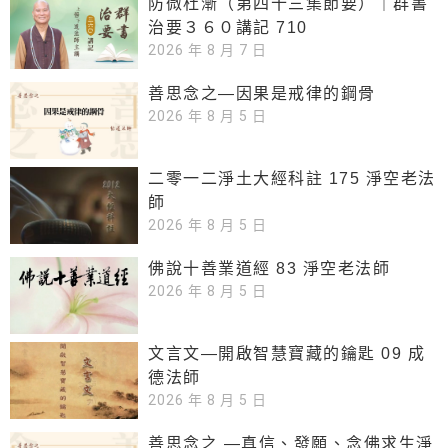
防微杜漸（第四十三集節要）｜群書
治要３６０講記 710
2026 年 8 月 7 日
善思念之—因果是戒律的鋼骨
2026 年 8 月 5 日
二零一二淨土大經科註 175 淨空老法
師
2026 年 8 月 5 日
佛說十善業道經 83 淨空老法師
2026 年 8 月 5 日
文言文—開啟智慧寶藏的鑰匙 09 成
德法師
2026 年 8 月 5 日
善思念之 —真信、發願、念佛求生淨