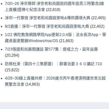
7/20~26 淨宗導師 淨空老和尚圓寂四週年追思三時繫念(線
上直播)暨佛七紀念法會
(22,818)
淨宗一代尊宿 淨空老和尚圓寂荼毗&傳供讚頌大典
(22,465)
9/3直播｜淨宗一代尊宿 淨空老和尚圓寂荼毗大典
(22,402)
1/22 佛陀教育網路學院App更新2.0.4版｜法水長流App、華
藏桌面瀏覽器Windows/macOS
(21,663)
7/23悟道和尚晨間講話 第577集｜齋戒之力，延年益壽
(20,284)
防微杜漸（第四十三集節要）｜群書治要３６０講記 710
(15,822)
4/28~30線上直播共修｜2026歲次丙午香港清明護世息災超
薦繫念法會
(14,863)