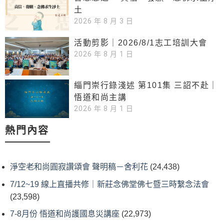
土
2026 年 8 月 3 日
活動剪影｜2026/8/1志工培訓大會
2026 年 8 月 1 日
緇門崇行錄淺述 第101集 三詔不赴｜
悟道和尚主講
2026 年 8 月 1 日
熱門內容
淨空老和尚圓寂讚頌會 聲明稿－舍利花
(24,438)
7/12~19 線上直播共修｜新莊念佛堂佛七暨三時繫念法會
(23,598)
7-8月份 悟道和尚護國息災講座
(22,973)