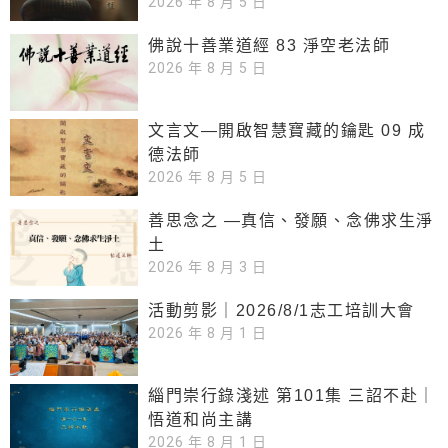
2026 年 8 月 5 日
佛說十善業道經 83 淨空老法師
2026 年 8 月 5 日
文言文—開啟智慧寶藏的鑰匙 09 成
德法師
2026 年 8 月 5 日
善思念之 —真信、發願、念佛求生淨
土
2026 年 8 月 3 日
活動剪影｜2026/8/1志工培訓大會
2026 年 8 月 1 日
緇門崇行錄淺述 第101集 三詔不赴｜
悟道和尚主講
2026 年 8 月 1 日