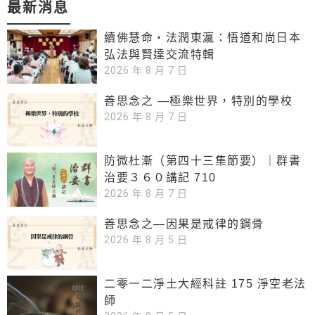
最新消息
續佛慧命‧法潤東瀛：悟道和尚日本
弘法與賢達交流特輯
2026 年 8 月 7 日
善思念之 —極樂世界，特別的學校
2026 年 8 月 7 日
防微杜漸（第四十三集節要）｜群書
治要３６０講記 710
2026 年 8 月 7 日
善思念之—因果是戒律的鋼骨
2026 年 8 月 5 日
二零一二淨土大經科註 175 淨空老法
師