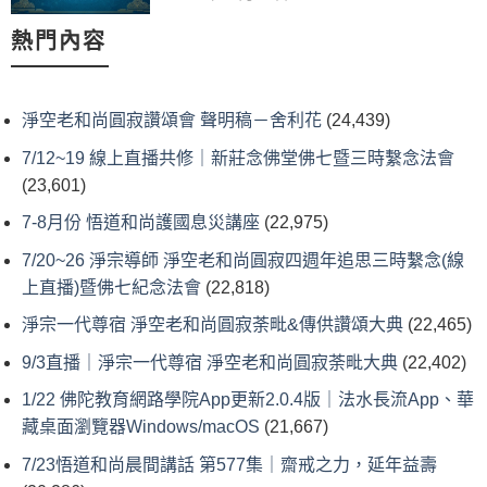
熱門內容
淨空老和尚圓寂讚頌會 聲明稿－舍利花
(24,439)
7/12~19 線上直播共修｜新莊念佛堂佛七暨三時繫念法會
(23,601)
7-8月份 悟道和尚護國息災講座
(22,975)
7/20~26 淨宗導師 淨空老和尚圓寂四週年追思三時繫念(線
上直播)暨佛七紀念法會
(22,818)
淨宗一代尊宿 淨空老和尚圓寂荼毗&傳供讚頌大典
(22,465)
9/3直播｜淨宗一代尊宿 淨空老和尚圓寂荼毗大典
(22,402)
1/22 佛陀教育網路學院App更新2.0.4版｜法水長流App、華
藏桌面瀏覽器Windows/macOS
(21,667)
7/23悟道和尚晨間講話 第577集｜齋戒之力，延年益壽