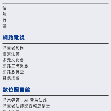
信
解
行
證
網路電視
淨空老和尚
悟道法師
多元文化台
網路三時繫念
網路念佛堂
雙溪法會
數位圖書館
淨宗導師：AI 雲端法座
淨空老法師影音報恩講堂