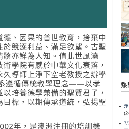
德、因果的普世教育，捨棄中
注於競逐利益、滿足欲望。古聖
精髓亦鮮為人知。值此世風澆
技術學院有感於中華文化衰落，
永久導師上淨下空老教授之辦學
學系遵循傳統教學理念——以孝
熱
並以培養德學兼備的聖賢君子，
為目標，以期傳承道統，弘揚聖
淨
(2
7
02年，是澳洲注冊的培訓機