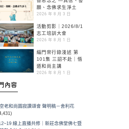
善思念之 —真信、發
願、念佛求生淨土
2026 年 8 月 3 日
活動剪影｜2026/8/1
志工培訓大會
2026 年 8 月 1 日
緇門崇行錄淺述 第
101集 三詔不赴｜悟
道和尚主講
2026 年 8 月 1 日
門內容
空老和尚圓寂讚頌會 聲明稿－舍利花
4,431)
/12~19 線上直播共修｜新莊念佛堂佛七暨