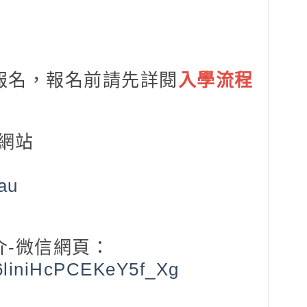
報名，
報名前請先詳閱
入學流程
網站
.au
-微信網頁：
w6liniHcPCEKeY5f_Xg