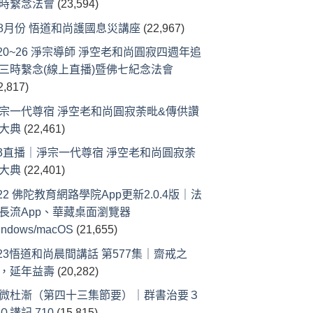
時繫念法會
(23,594)
-8月份 悟道和尚護國息災講座
(22,967)
/20~26 淨宗導師 淨空老和尚圓寂四週年追
三時繫念(線上直播)暨佛七紀念法會
2,817)
宗一代尊宿 淨空老和尚圓寂荼毗&傳供讚
大典
(22,461)
/3直播｜淨宗一代尊宿 淨空老和尚圓寂荼
大典
(22,401)
/22 佛陀教育網路學院App更新2.0.4版｜法
長流App、華藏桌面瀏覽器
indows/macOS
(21,655)
/23悟道和尚晨間講話 第577集｜齋戒之
，延年益壽
(20,282)
微杜漸（第四十三集節要）｜群書治要３
０講記 710
(15,815)