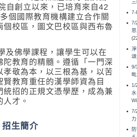
三
院自創立以來，已培育來自42
7
並與多個國際教育機構建立合作關
7
兩個校區，圖文巴校區與西布魯
思
(2
淨
學及佛學課程，讓學生可以在
頌
佛陀教育的精髓。遵循「一門深
9
以孝敬為本，以三根為基，以苦
毗
聖賢教育重任的漢學師資為目
1
門統招的正規文憑學歷，成為兼
水
的人才。
W
7
力
程
招生簡介
防
６