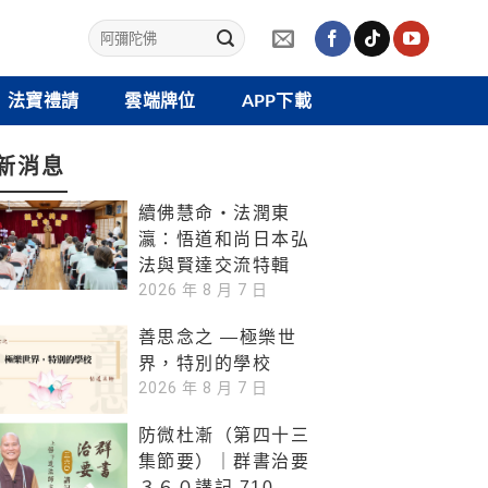
法寶禮請
雲端牌位
APP下載
新消息
續佛慧命‧法潤東
瀛：悟道和尚日本弘
法與賢達交流特輯
2026 年 8 月 7 日
善思念之 —極樂世
界，特別的學校
2026 年 8 月 7 日
防微杜漸（第四十三
集節要）｜群書治要
３６０講記 710