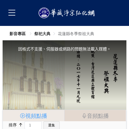
影音專區
祭祀大典
花蓮縣冬季祭祖大典
This
is
a
因格式不支援、伺服器或網路的問題無法載入媒體。
modal
window.
視頻點播
音頻點播
↑
排序
選集