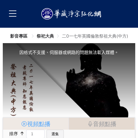
影音專區
祭祀大典
二0一七年英國倫敦祭祖大典(中方)
This
is
a
因格式不支援、伺服器或網路的問題無法載入媒體。
modal
window.
視頻點播
音頻點播
↑
排序
選集