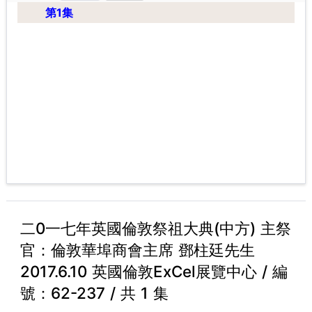
第1集
二0一七年英國倫敦祭祖大典(中方) 主祭
官：倫敦華埠商會主席 鄧柱廷先生
2017.6.10 英國倫敦ExCel展覽中心 / 編
號：62-237 / 共 1 集